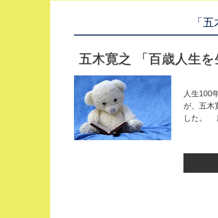
「五
五木寛之 「百歳人生
人生10
が、五木
した。 