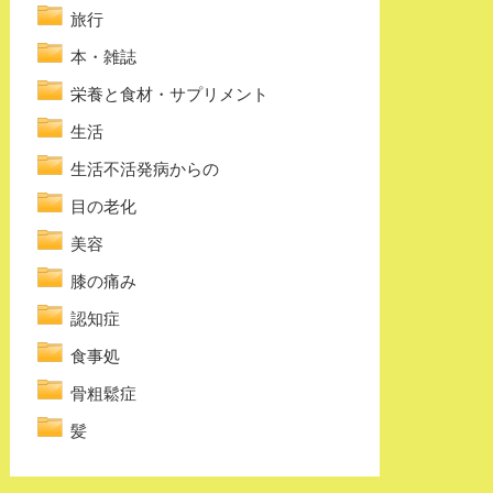
旅行
本・雑誌
栄養と食材・サプリメント
生活
生活不活発病からの
目の老化
美容
膝の痛み
認知症
食事処
骨粗鬆症
髪