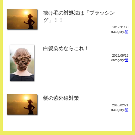
抜け毛の対処法は「ブラッシン
グ」！！
2017/11/30
category:
髪
白髪染めならこれ！
2023/09/13
category:
髪
髪の紫外線対策
2016/02/21
category:
髪