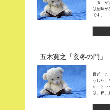
「脳」が
は意味が
です。 .
五木寛之「玄冬の門」
最近、こ
うした」
か、とい
は、春、