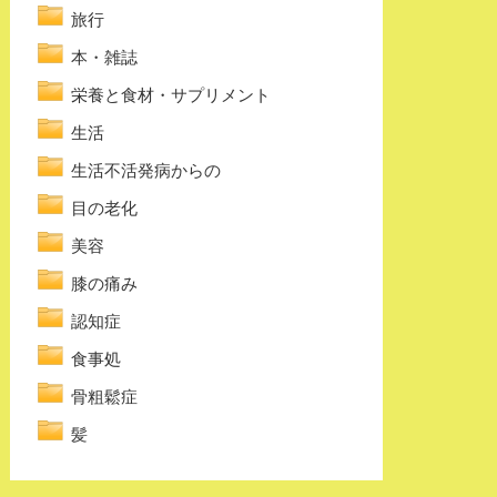
旅行
本・雑誌
栄養と食材・サプリメント
生活
生活不活発病からの
目の老化
美容
膝の痛み
認知症
食事処
骨粗鬆症
髪