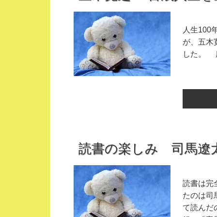
人生10
が、五木
した。 
読書の楽しみ 司馬遼
読書は完
たのは司
て読んだ