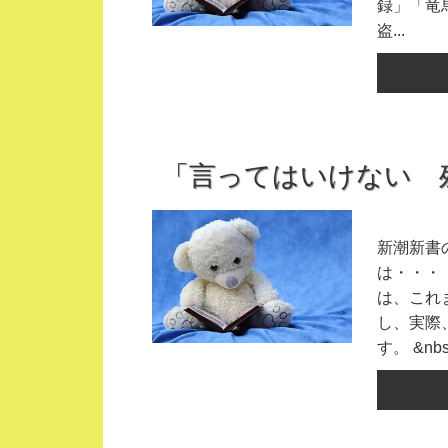
録」「竜
盗...
「言ってはいけない 
新潮新書
は・・・
は、これ
し、実際
す。 &nbs.