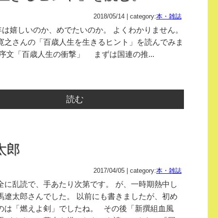
2018/05/14 | category:
本・雑誌
0年は嬉しいのか、めでたいのか。 よくわかりません。
寛之さんの「百歳人生を生きるヒント」を読んでみま
序文「百歳人生の衝撃」 まずは国連の推...
読む
太郎
2017/04/05 | category:
本・雑誌
全に乱読で、手あたり次第です。 が、一時期熱中し
馬遼太郎さんでした。 以前にも書きましたが、初め
のは「燃えよ剣」でしたね。 その後「新撰組血風