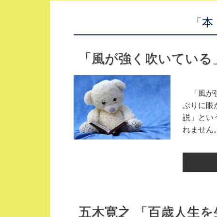
「本
「風が強く吹いている
「風が強
ぶりに眼
説」とい
れません。
五木寛之 「百歳人生