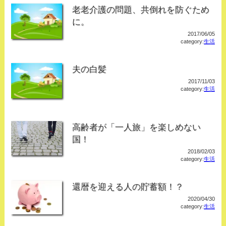
老老介護の問題、共倒れを防ぐため
に。
2017/06/05
category:
生活
夫の白髪
2017/11/03
category:
生活
高齢者が「一人旅」を楽しめない
国！
2018/02/03
category:
生活
還暦を迎える人の貯蓄額！？
2020/04/30
category:
生活