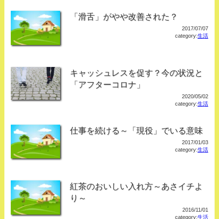
「滑舌」がやや改善された？
2017/07/07
category:
生活
キャッシュレスを促す？今の状況と
「アフターコロナ」
2020/05/02
category:
生活
仕事を続ける～「現役」でいる意味
2017/01/03
category:
生活
紅茶のおいしい入れ方～あさイチよ
り～
2016/11/01
category:
生活