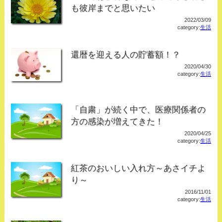
も彼岸までと思いたい
2022/03/09
category:
生活
還暦を迎える人の貯蓄額！？
2020/04/30
category:
生活
「自粛」が続く中で、医療関係者の
方の感染が増えてきた！
2020/04/25
category:
生活
紅茶のおいしい入れ方～あさイチよ
り～
2016/11/01
category:
生活