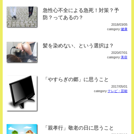
急性心不全による急死！対策？予
防？ってあるの？
2018/03/05
category:
健康
髪を染めない、という選択は？
2020/07/01
category:
美容
「やすらぎの郷」に思うこと
2017/05/01
category:
テレビ・芸能
「親孝行」敬老の日に思うこと