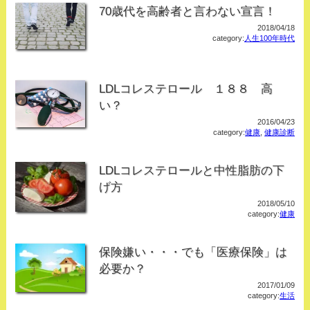
70歳代を高齢者と言わない宣言！
2018/04/18
category:
人生100年時代
LDLコレステロール １８８ 高
い？
2016/04/23
category:
健康
,
健康診断
LDLコレステロールと中性脂肪の下
げ方
2018/05/10
category:
健康
保険嫌い・・・でも「医療保険」は
必要か？
2017/01/09
category:
生活