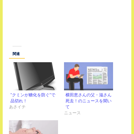
関連
”クミンが糖化を防ぐ”で
横田恵さんの父・滋さん
品切れ！
死去！のニュースを聞い
あさイチ
て
ニュース