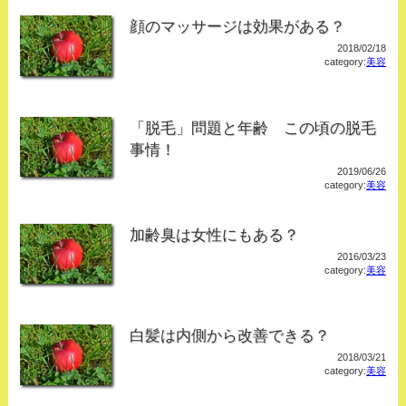
顔のマッサージは効果がある？
2018/02/18
category:
美容
「脱毛」問題と年齢 この頃の脱毛
事情！
2019/06/26
category:
美容
加齢臭は女性にもある？
2016/03/23
category:
美容
白髪は内側から改善できる？
2018/03/21
category:
美容