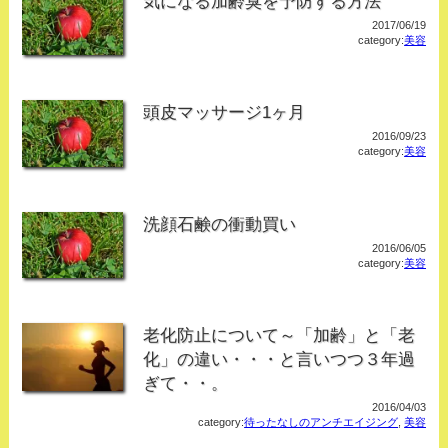
気になる加齢臭を予防する方法
2017/06/19
category:
美容
頭皮マッサージ1ヶ月
2016/09/23
category:
美容
洗顔石鹸の衝動買い
2016/06/05
category:
美容
老化防止について～「加齢」と「老
化」の違い・・・と言いつつ３年過
ぎて・・。
2016/04/03
category:
待ったなしのアンチエイジング
,
美容