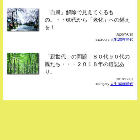
「自粛」解除で見えてくるも
の。・・60代から「老化」への備え
を！
2020/05/19
category:
人生100年時代
「親世代」の問題 ８０代９０代の
親たち・・・２０１８年の追記あ
り。
2018/12/01
category:
人生100年時代