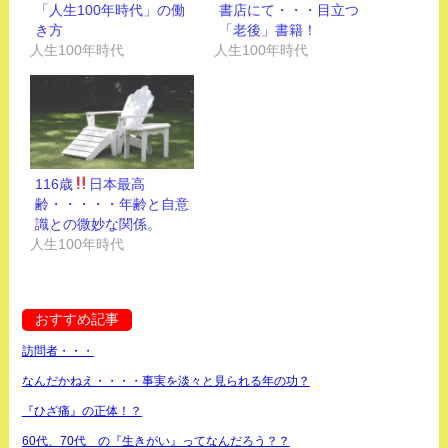
「人生100年時代」の働
書店にて・・・目立つ
き方
「老後」書籍！
人生100年時代
人生100年時代
116歳
日本最高
齢・・・・・年齢と自意
識との微妙な関係。
人生100年時代
おすすめ記事
訪問者・・・
なんだかねえ・・・・事実を淡々と見られる年の功？
『ひざ痛』の正体！？
60代、70代 の『生きがい』ってなんだろう？？