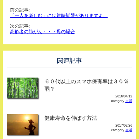
前の記事:
「一人を楽しむ」には賞味期限がありますよ。
次の記事:
高齢者の肺がん・・・母の場合
関連記事
６０代以上のスマホ保有率は３０％
弱？
2016/04/12
category:
生活
健康寿命を伸ばす方法
2017/07/26
category:
生活