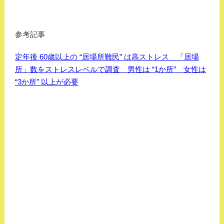
参考記事
定年後 60歳以上の “居場所難民” は高ストレス 「居場
所」数をストレスレベルで調査 男性は “1か所” 女性は
“3か所” 以上が必要