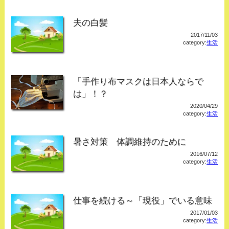
夫の白髪
2017/11/03
category:
生活
「手作り布マスクは日本人ならで
は」！？
2020/04/29
category:
生活
暑さ対策 体調維持のために
2016/07/12
category:
生活
仕事を続ける～「現役」でいる意味
2017/01/03
category:
生活