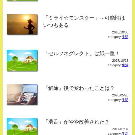
「ミライ☆モンスター」～可能性は
いつもある
2016/10/03
category:
生活
「セルフネグレクト」は紙一重！
2017/10/13
category:
生活
『解除』後で変わったことは？
2020/05/26
category:
生活
「滑舌」がやや改善された？
2017/07/07
category:
生活