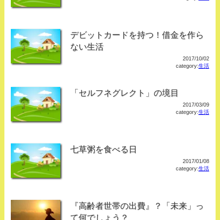
デビットカードを持つ！借金を作ら
ない生活
2017/10/02
category:
生活
「セルフネグレクト」の境目
2017/03/09
category:
生活
七草粥を食べる日
2017/01/08
category:
生活
『高齢者世帯の出費』？「未来」っ
て何でしょう？