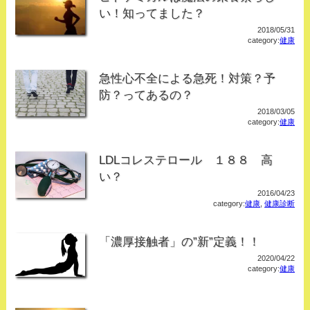
い！知ってました？
2018/05/31
category:
健康
急性心不全による急死！対策？予
防？ってあるの？
2018/03/05
category:
健康
LDLコレステロール １８８ 高
い？
2016/04/23
category:
健康
,
健康診断
「濃厚接触者」の”新”定義！！
2020/04/22
category:
健康