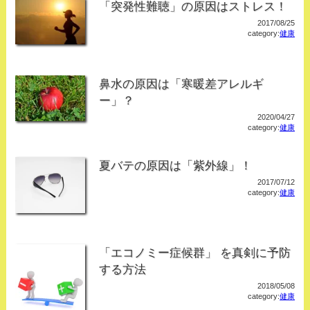
「突発性難聴」の原因はストレス！
2017/08/25
category:
健康
鼻水の原因は「寒暖差アレルギ
ー」？
2020/04/27
category:
健康
夏バテの原因は「紫外線」！
2017/07/12
category:
健康
「エコノミー症候群」 を真剣に予防
する方法
2018/05/08
category:
健康