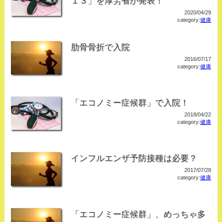
１３」を厚労省が発表！
2020/04/29
category:
健康
肋骨骨折で入院
2016/07/17
category:
健康
「エコノミー症候群」で入院！
2018/04/22
category:
健康
インフルエンザ予防接種は必要？
2017/07/28
category:
健康
「エコノミー症候群」、めっちゃ多