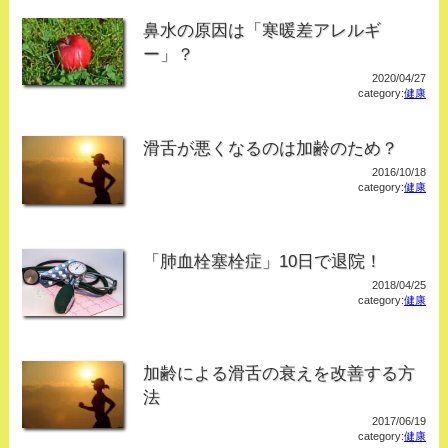
鼻水の原因は「寒暖差アレルギ
ー」？
2020/04/27
category:
健康
滑舌が悪くなるのは加齢のため？
2016/10/18
category:
健康
「肺血栓塞栓症」10日で退院！
2018/04/25
category:
健康
加齢による滑舌の衰えを改善する方
法
2017/06/19
category:
健康