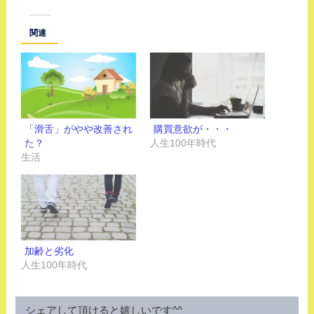
関連
「滑舌」がやや改善され
購買意欲が・・・
た？
人生100年時代
生活
加齢と劣化
人生100年時代
シェアして頂けると嬉しいです^^